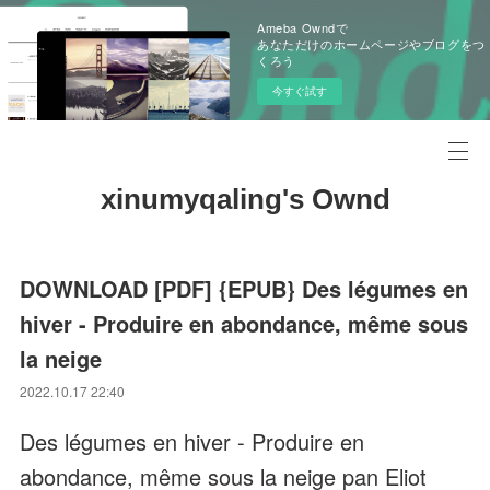
Ameba Owndで
あなただけのホームページやブログをつ
くろう
今すぐ試す
xinumyqaling's Ownd
DOWNLOAD [PDF] {EPUB} Des légumes en
hiver - Produire en abondance, même sous
la neige
2022.10.17 22:40
Des légumes en hiver - Produire en
abondance, même sous la neige pan Eliot