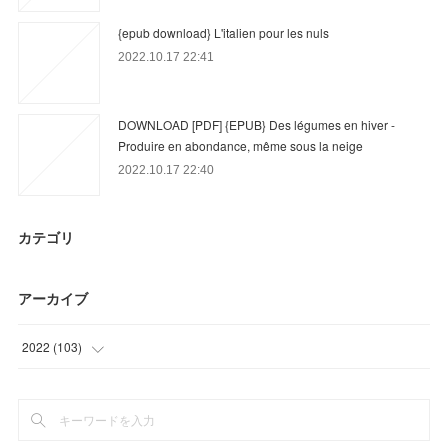
{epub download} L'italien pour les nuls
2022.10.17 22:41
DOWNLOAD [PDF] {EPUB} Des légumes en hiver -
Produire en abondance, même sous la neige
2022.10.17 22:40
カテゴリ
アーカイブ
2022
(
103
)
(
28
)
(
48
)